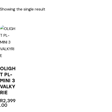
Showing the single result
OLIGH
T PL-
MINI 3
VALKY
RIE
R
2,399
.00
This