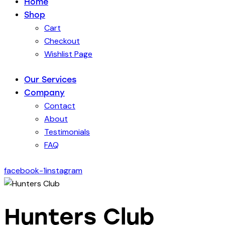
Home
Shop
Cart
Checkout
Wishlist Page
Our Services
Company
Contact
About
Testimonials
FAQ
facebook-1
instagram
Hunters Club