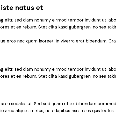
 iste natus et
ng elitr, sed diam nonumy eirmod tempor invidunt ut lab
lores et ea rebum. Stet clita kasd gubergren, no sea tak
e eros nec quam laoreet, in viverra erat bibendum. Cras 
ng elitr, sed diam nonumy eirmod tempor invidunt ut lab
lores et ea rebum. Stet clita kasd gubergren, no sea tak
 arcu sodales ut. Sed sed quam ut ex bibendum commodo i
io arcu aliquet metus, nec dapibus risus risus quis lectus.