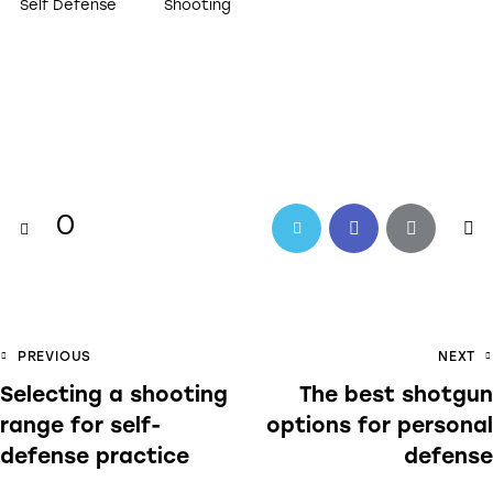
Self Defense
Shooting
0
Twitter-
Facebook
Share-
Cop
new
email
URL
to
Post
PREVIOUS
NEXT
cli
Selecting a shooting
The best shotgun
navigation
range for self-
options for personal
defense practice
defense