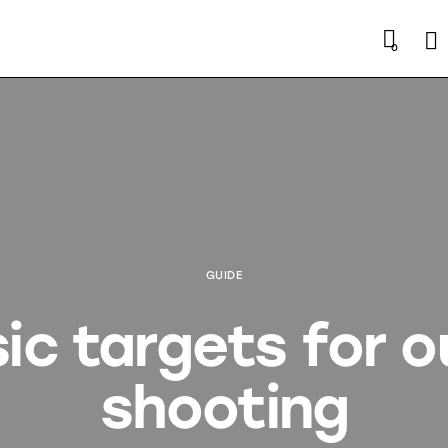
Se
0
GUIDE
sic targets for 
shooting