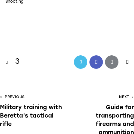
Shooting
3
Twitter-
Facebook
Share-
Cop
new
email
URL
to
Post
PREVIOUS
NEXT
cli
Military training with
Guide for
navigation
Beretta’s tactical
transporting
rifle
firearms and
ammunition