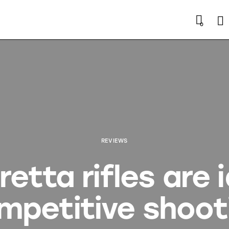
Se
0
REVIEWS
etta rifles are i
mpetitive shoot